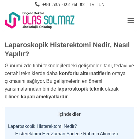
İçeriğe
+90 535 022 64 82
TR
EN
atla
Laparoskopik Histerektomi Nedir, Nasıl
Yapılır?
Günümüzde tıbbi teknolojilerdeki gelişmeler; tanı, tedavi ve
cerrahi tekniklerde daha
konforlu alternatiflerin
ortaya
çıkmasını sağlıyor. Bu gelişmelerin en önemli
yansımalarından biri de
laparoskopik teknik
olarak
bilinen
kapalı ameliyatlardır
.
İçindekiler
Laparoskopik Histerektomi Nedir?
Histerektomi Her Zaman Sadece Rahmin Alınması