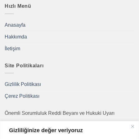
Hızlı Menü
Anasayfa
Hakkımda
İletişim
Site Politikaları
Gizlilik Politikası
Çerez Politikası
Önemli Sorumluluk Reddi Beyanı ve Hukuki Uyarı
Bu internet sitesinde sunulan bilgiler, bir hekimin bireysel
Gizliliğinize değer veriyoruz
tıbbi tanı veya tedavi amaçlı danışmanlığının yerine